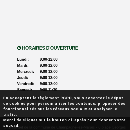
HORAIRES D'OUVERTURE
Lundi:
9:00-12:00
Mardi:
9:00-12:00
Mercredi:
9:00-12:00
Jeudi:
9:00-12:00
Vendredi:
9:00-12:00
Samedi:
9:00-11:30
En acceptant le règlement RGPD, vous acceptez le dépot
Actuellement ouvert
Actuellement fermé
de cookies pour personnaliser les contenus, proposer des
fonctionnalités sur les réseaux sociaux et analyser le
trafic.
Merci de cliquer sur le bouton ci-après pour donner votre
accord.
Site officiel de la commune de Champagné-les-Marais -
6 place Georges