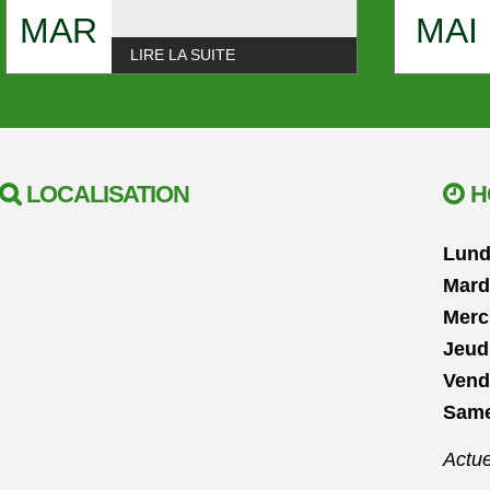
MAR
MAI
LIRE LA SUITE
LOCALISATION
H
Lund
Mard
Merc
Jeud
Vend
Same
Actue
Actu