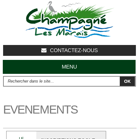
Aller au
contenu
principal
CONTACTEZ-NOUS
MENU
Rechercher dans le site...
FORMULAIRE DE RECHERCHE
EVENEMENTS
LE