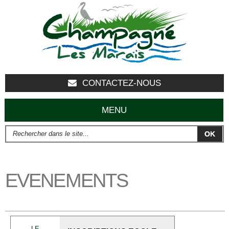
Aller au
contenu
principal
CONTACTEZ-NOUS
MENU
Rechercher dans le site...
FORMULAIRE DE RECHERCHE
EVENEMENTS
LE